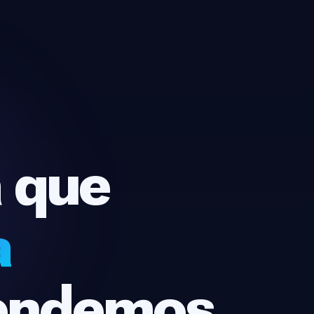
 que
a
rendemos.